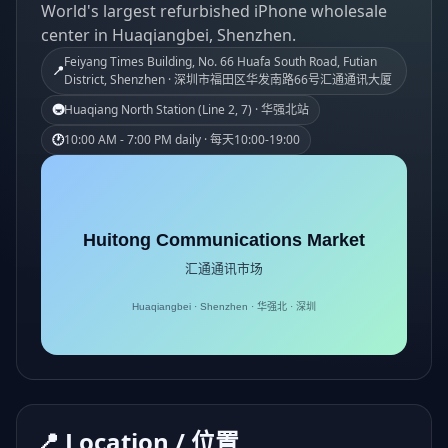
World's largest refurbished iPhone wholesale
center in Huaqiangbei, Shenzhen.
Feiyang Times Building, No. 66 Huafa South Road, Futian
📍
District, Shenzhen · 深圳市福田区华发南路66号汇通通讯大厦
🚇
Huaqiang North Station (Line 2, 7) · 华强北站
🕐
10:00 AM - 7:00 PM daily · 每天10:00-19:00
Huitong Communications Market
汇通通讯市场
Huaqiangbei · Shenzhen · 华强北 · 深圳
📍 Location / 位置